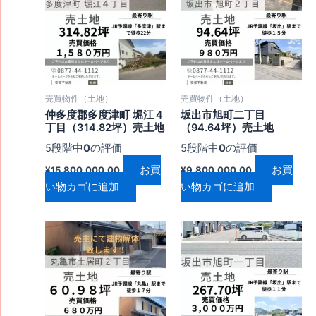
売買物件（土地）
売買物件（土地）
仲多度郡多度津町 堀江４
坂出市旭町二丁目
丁目（314.82坪）売土地
（94.64坪）売土地
5段階中
0
の評価
5段階中
0
の評価
お買
お買
¥
15,800,000.00
¥
9,800,000.00
い物カゴに追加
い物カゴに追加