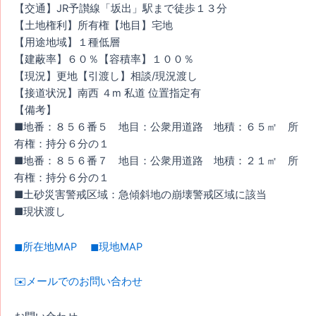
【交通】JR予讃線「坂出」駅まで徒歩１３分
【土地権利】所有権【地目】宅地
【用途地域】１種低層
【建蔽率】６０％【容積率】１００％
【現況】更地【引渡し】相談/現況渡し
【接道状況】南西 ４m 私道 位置指定有
【備考】
■地番：８５６番５ 地目：公衆用道路 地積：６５㎡ 所
有権：持分６分の１
■地番：８５６番７ 地目：公衆用道路 地積：２１㎡ 所
有権：持分６分の１
■土砂災害警戒区域：急傾斜地の崩壊警戒区域に該当
■現状渡し
◼︎所在地MAP
◼︎現地MAP
✉️メールでのお問い合わせ