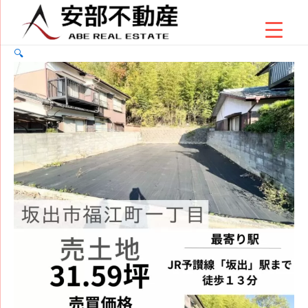
内
坂
容
出
を
市
🔍
ス
福
キ
江
ッ
町
プ
１
丁
目
（31.59
坪）
売
土
地
個