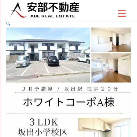
内
坂
容
出
を
市
🔍
ス
西
キ
大
ッ
浜
プ
南
一
丁
目
3LDK
賃
貸
ア
パ
ー
ト
（ホ
ワ