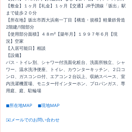
【敷金】１ヶ月【礼金】１ヶ月【交通】JR予讃線「坂出」駅
まで徒歩２０分
【所在地】坂出市西大浜南一丁目【構造・規模】軽量鉄骨造
2階建/1階部分
【使用部分面積】４８m²【築年月】１９９７年６月【現
況】空家
【入居可能日】相談
【設備】
バス・トイレ別、シャワー付洗面化粧台、洗面所独立、シャ
ワー、温水洗浄便座、トイレ、カウンターキッチン、２口コ
ンロ、ガスコンロ付、エアコン２台以上、収納スペース、室
内洗濯機置場、モニター付インターホン、プロパンガス、専
用庭、庭、駐輪場
◼︎所在地MAP
◼︎現地MAP
✉️メールでのお問い合わせ