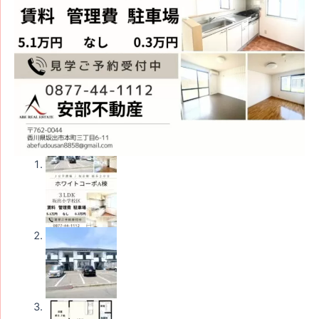
イ
ト
コ
ー
ポ
A
棟
３
LDK）
個