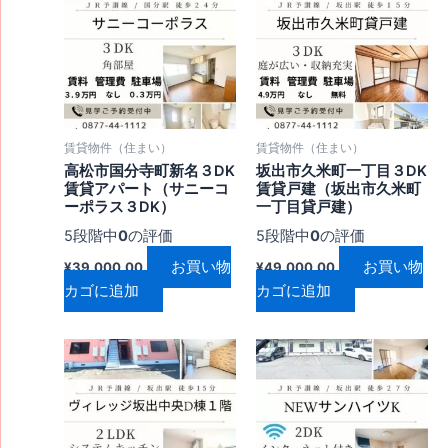
賃貸物件（住まい）
賃貸物件（住まい）
高松市国分寺町新名３DK
坂出市久米町一丁目３DK
賃貸アパート（サニーコ
賃貸戸建（坂出市久米町
ーポラス３DK）
一丁目貸戸建）
5段階中
0
の評価
5段階中
0
の評価
お買い物
お買い物
¥
39,000.00
¥
49,000.00
カゴに追加
カゴに追加